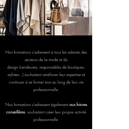
Nos formations s'adressent à tous les
salariés des
secteurs de la mode et du
design
(vendeuses,
responsables de boutiques,
stylistes...) souhaitant améliorer leur expertise et
continuer à se former tout au long de leur vie
professionnelle.
Nos formations s'adressent également
aux futures
conseillères
souhaitant créer leur propre activité
professionnelle.