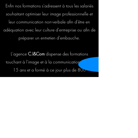
Enfin nos formations s'adressent
à tous les salariés
souhaitant optimiser leur image professionnelle et
leur communication non-verbale afin d'être en
adéquation avec leur culture d'entreprise ou afin de
préparer un entretien d'embauche.
L'agence
C.I&Com
dispense des formations
touchant à l'image et à la communication depuis
15 ans et a formé à ce jour plus de 800
personnes.
Nous contacter pour connaître les dates et les
programmes des prochaines sessions de formation.